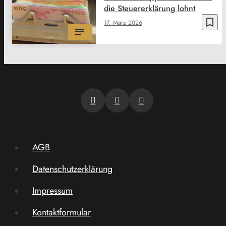
die Steuererklärung lohnt
bookmark_border
17. März 2026
AGB
Datenschutzerklärung
Impressum
Kontaktformular