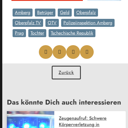
Amberg
Betrüger
Geld
Oberpfalz
Oberpfalz TV
OTV
Polizeiinspektion Amberg
Prag
Tochter
Tschechische Republik
Zurück
Das könnte Dich auch interessieren
Zeugenaufruf: Schwere
Körperverletzung in