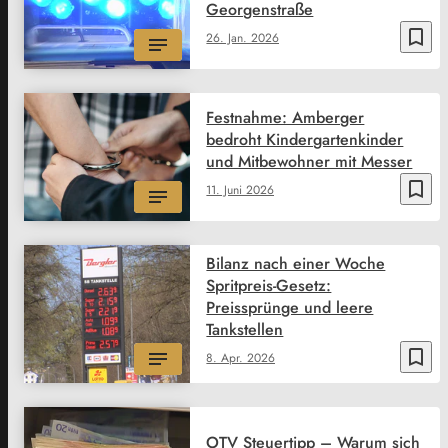
Georgenstraße
bookmark_border
26. Jan. 2026
Festnahme: Amberger
bedroht Kindergartenkinder
und Mitbewohner mit Messer
bookmark_border
11. Juni 2026
Bilanz nach einer Woche
Spritpreis-Gesetz:
Preissprünge und leere
Tankstellen
bookmark_border
8. Apr. 2026
OTV Steuertipp – Warum sich