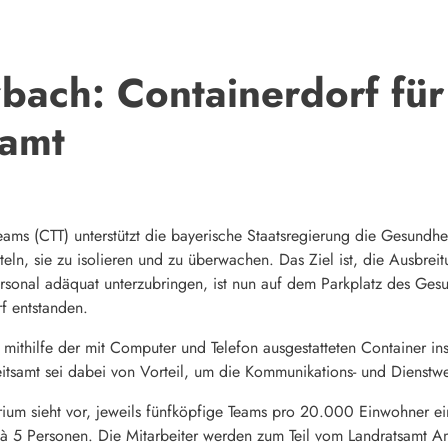
bach: Containerdorf für
samt
eams (CTT) unterstützt die bayerische Staatsregierung die Gesundhei
eln, sie zu isolieren und zu überwachen. Das Ziel ist, die Ausbrei
rsonal adäquat unterzubringen, ist nun auf dem Parkplatz des Ge
f entstanden.
d mithilfe der mit Computer und Telefon ausgestatteten Container in
samt sei dabei von Vorteil, um die Kommunikations- und Dienstwe
rium sieht vor, jeweils fünfköpfige Teams pro 20.000 Einwohner e
 à 5 Personen. Die Mitarbeiter werden zum Teil vom Landratsamt A