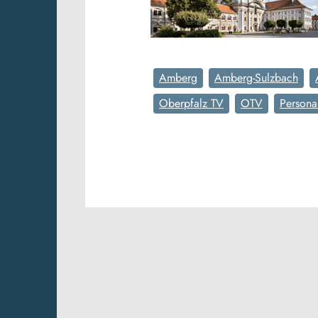
Amberg
Amberg-Sulzbach
Oberpfalz TV
OTV
Persona