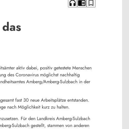
headphones
chrome_reader_mode
bookmark_border
 das
tsämter aktiv dabei, positiv getestete Menschen
tung des Coronavirus möglichst nachhaltig
sundheitsamtes Amberg/Amberg-Sulzbach in der
sgesamt fast 30 neue Arbeitsplätze entstanden.
ge nach Möglichkeit kurz zu halten.
inzusetzen. Für den Landkreis Amberg-Sulzbach
mberg-Sulzbach gestellt, stammen von anderen