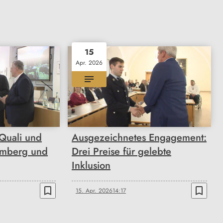
15
Apr. 2026
Quali und
Ausgezeichnetes Engagement:
 Amberg und
Drei Preise für gelebte
Inklusion
bookmark_border
bookmark_border
15. Apr. 2026
14:17