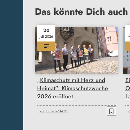
Das könnte Dich auch 
20
Juli 2026
M
„Klimaschutz mit Herz und
E
Heimat“: Klimaschutzwoche
O
2026 eröffnet
L
bookmark_border
20. Juli 2026
14:35
9