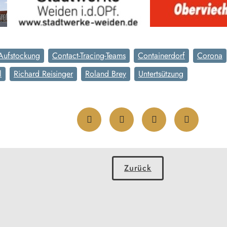
Aufstockung
Contact-Tracing-Teams
Containerdorf
Corona
l
Richard Reisinger
Roland Brey
Untertsützung
Zurück