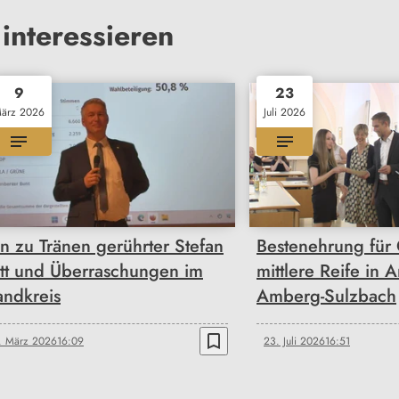
interessieren
9
23
ärz 2026
Juli 2026
in zu Tränen gerührter Stefan
Bestenehrung für 
tt und Überraschungen im
mittlere Reife in
andkreis
Amberg-Sulzbach
bookmark_border
. März 2026
16:09
23. Juli 2026
16:51