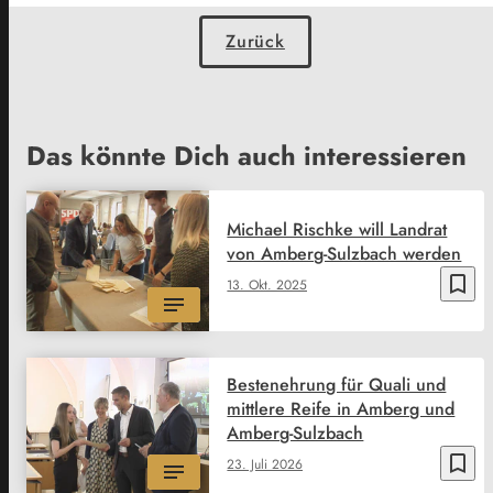
Zurück
Das könnte Dich auch interessieren
Michael Rischke will Landrat
von Amberg-Sulzbach werden
bookmark_border
13. Okt. 2025
Bestenehrung für Quali und
mittlere Reife in Amberg und
Amberg-Sulzbach
bookmark_border
23. Juli 2026