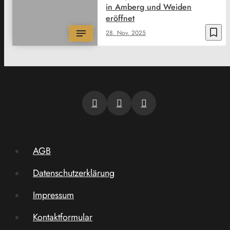
in Amberg und Weiden
eröffnet
bookmark_border
28. Nov. 2025
AGB
Datenschutzerklärung
Impressum
Kontaktformular