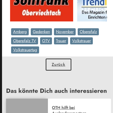
Amberg
Gedenken
November
Oberpfalz
Oberpfalz TV
OTV
Trauer
Volkstrauer
Volkstrauertag
Zurück
Das könnte Dich auch interessieren
OTH hilft bei