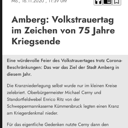
headphones
chrome_reader_mode
bookmark_border
Mo., 16.11.2020
, 11:39 Uhr
Amberg: Volkstrauertag
im Zeichen von 75 Jahre
Kriegsende
Eine würdevolle Feier des Volkstrauertages trotz Corona-
Beschränkungen: Das war das Ziel der Stadt Amberg in
diesem Jahr.
Die Kranzniederlegung selbst wurde nur im kleinen Kreise
zelebriert. Oberbürgermeister Michael Cerny und
Standortfeldwebel Enrico Ritz von der
Schweppermannkaserne Kümmersbruck legten einen Kranz
am Kriegerdenkmal nieder.
Für das eigentliche Gedenken nutzte Cerny dann den