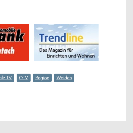
alz TV
OTV
Region
Weiden