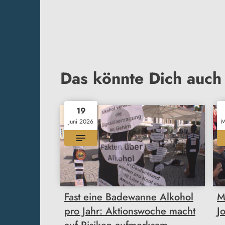
Das könnte Dich auch 
19
Juni 2026
M
Fast eine Badewanne Alkohol
M
pro Jahr: Aktionswoche macht
J