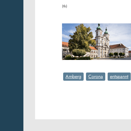
(tb)
Amberg
Corona
entspannt