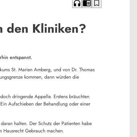
headphones
chrome_reader_mode
bookmark_border
n den Kliniken?
erhin entspannt.
ikums St. Marien Amberg, und von Dr. Thomas
stungsgrenze kommen, dann würden die
edoch dringende Appelle. Erstens bräuchten
 Ein Aufschieben der Behandlung oder einer
 daran halten. Der Schutz der Patienten habe
hrem Hausrecht Gebrauch machen.