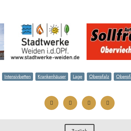
Intensivbetten
Krankenhäuser
Lage
Oberpfalz
Oberpf
Zurück