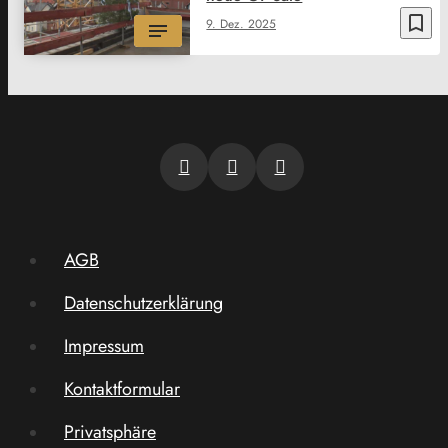
bookmark_border
9. Dez. 2025
AGB
Datenschutzerklärung
Impressum
Kontaktformular
Privatsphäre