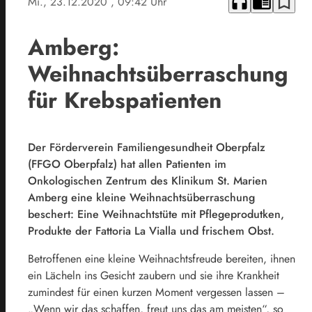
headphones
chrome_reader_mode
bookmark_border
Mi., 23.12.2020
, 09:42 Uhr
Amberg:
Weihnachtsüberraschung
für Krebspatienten
Der Förderverein Familiengesundheit Oberpfalz
(FFGO Oberpfalz) hat allen Patienten im
Onkologischen Zentrum des Klinikum St. Marien
Amberg eine kleine Weihnachtsüberraschung
beschert: Eine Weihnachtstüte mit Pflegeprodutken,
Produkte der Fattoria La Vialla und frischem Obst.
Betroffenen eine kleine Weihnachtsfreude bereiten, ihnen
ein Lächeln ins Gesicht zaubern und sie ihre Krankheit
zumindest für einen kurzen Moment vergessen lassen –
„Wenn wir das schaffen, freut uns das am meisten“, so