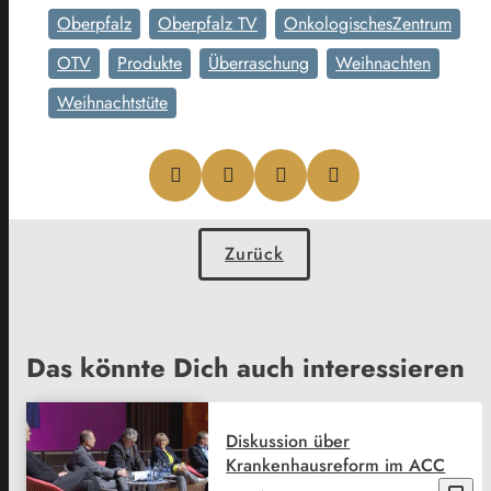
Oberpfalz
Oberpfalz TV
OnkologischesZentrum
OTV
Produkte
Überraschung
Weihnachten
Weihnachtstüte
Zurück
Das könnte Dich auch interessieren
Diskussion über
Krankenhausreform im ACC