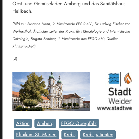
Obst- und Gemüseladen Amberg und das Sanitätshaus
Hellbach.
(Bild v.l.: Susanne Hahn, 2. Vorsitzende FFGO e.V.; Dr. Ludwig Fischer von
Weikersthal, Ärztlicher Leiter der Praxis für Hämatologie und Internistische
Onkologie; Brigitta Schöner, 1. Vorsitzende des FFGO e.V.; Quelle:
Klinikum/Dietl)
(vl)
Aktion
Amberg
FFGO Oberpfalz
Klinikum St. Marien
Krebs
Krebspatienten