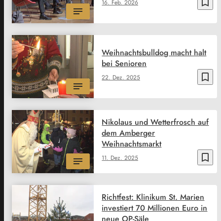
bookmark_border
16. Feb. 2026
Weihnachtsbulldog macht halt
bei Senioren
bookmark_border
22. Dez. 2025
Nikolaus und Wetterfrosch auf
dem Amberger
Weihnachtsmarkt
bookmark_border
11. Dez. 2025
Richtfest: Klinikum St. Marien
investiert 70 Millionen Euro in
neue OP-Säle