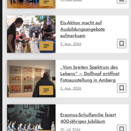
Eis-Aktion macht auf
Ausbildungsangebote
aufmerksam
bookmark_border
5. Aug. 2026
„Vom breiten Spektrum des
Lebens“ – Dollhopf eröffnet
Fotoausstellung in Amberg
bookmark_border
3. Aug. 2026
Erasmus-Schulfamilie feiert
400-jähriges Jubiläum
bookmark_border
30. Juli 2026