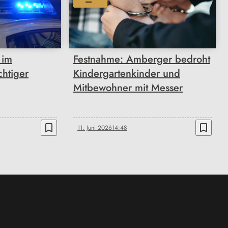
 im
Festnahme: Amberger bedroht
htiger
Kindergartenkinder und
Mitbewohner mit Messer
bookmark_border
bookmark_border
11. Juni 2026
14:48