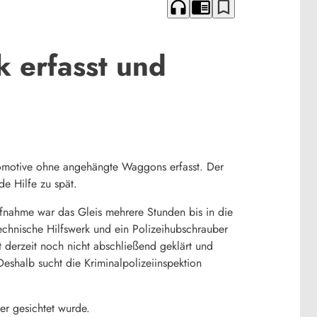
headphones
chrome_reader_mode
bookmark_border
k erfasst und
omotive ohne angehängte Waggons erfasst. Der
de Hilfe zu spät.
ufnahme war das Gleis mehrere Stunden bis in die
echnische Hilfswerk und ein Polizeihubschrauber
 derzeit noch nicht abschließend geklärt und
eshalb sucht die Kriminalpolizeiinspektion
er gesichtet wurde.