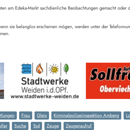
ten am Edeka-Markt sachdienliche Beobachtungen gemacht oder de
enn sie belanglos erscheinen mögen, werden unter der Telefonn
mmen.
ttlungen
Frau
Gleis
Kriminalpolizeiinspektion Amberg
L
ller
Suche
Tod
Zeuge
Zeugenaufruf