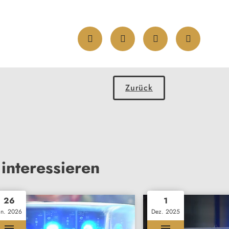
Zurück
interessieren
26
1
an. 2026
Dez. 2025