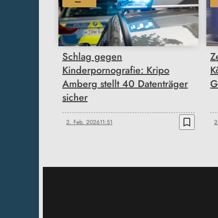
Schlag gegen
Z
Kinderpornografie: Kripo
K
Amberg stellt 40 Datenträger
G
sicher
bookmark_border
2. Feb. 2026
11:51
2