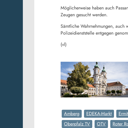
Möglicherweise haben auch Passan
Zeugen gesucht werden.
Sämtliche Wahrnehmungen, auch w
Polizeidienststelle entgegen geno
(vl)
Amberg
EDEKA-Markt
Ermi
Oberpfalz TV
OTV
Roter Ro