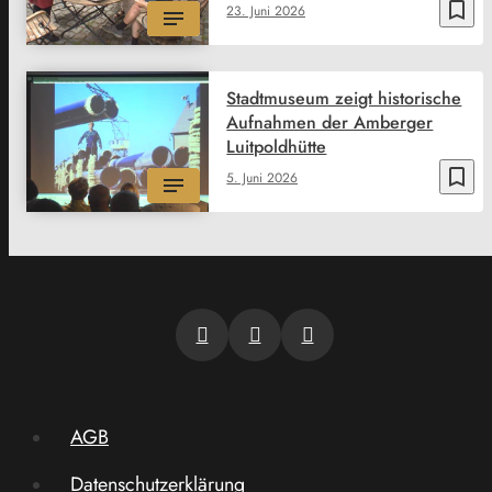
bookmark_border
23. Juni 2026
Stadtmuseum zeigt historische
Aufnahmen der Amberger
Luitpoldhütte
bookmark_border
5. Juni 2026
AGB
Datenschutzerklärung