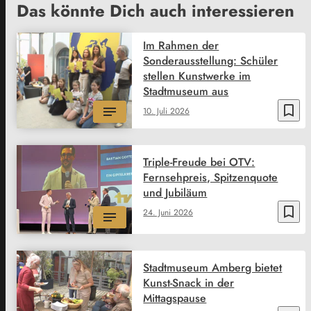
Das könnte Dich auch interessieren
Im Rahmen der
Sonderausstellung: Schüler
stellen Kunstwerke im
Stadtmuseum aus
bookmark_border
10. Juli 2026
Triple-Freude bei OTV:
Fernsehpreis, Spitzenquote
und Jubiläum
bookmark_border
24. Juni 2026
Stadtmuseum Amberg bietet
Kunst-Snack in der
Mittagspause