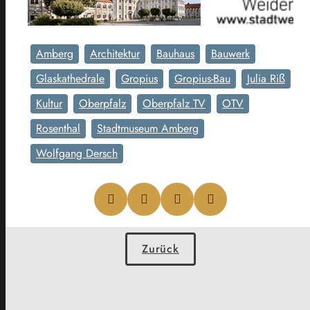
Amberg
Architektur
Bauhaus
Bauwerk
Glaskathedrale
Gropius
Gropius-Bau
Julia Riß
Kultur
Oberpfalz
Oberpfalz TV
OTV
Rosenthal
Stadtmuseum Amberg
Wolfgang Dersch
Zurück