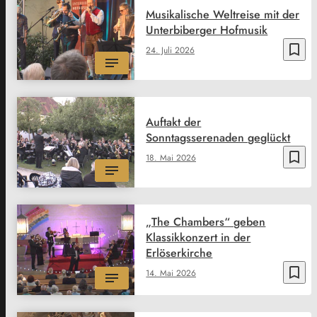
Musikalische Weltreise mit der
Unterbiberger Hofmusik
bookmark_border
24. Juli 2026
Auftakt der
Sonntagsserenaden geglückt
bookmark_border
18. Mai 2026
„The Chambers“ geben
Klassikkonzert in der
Erlöserkirche
bookmark_border
14. Mai 2026