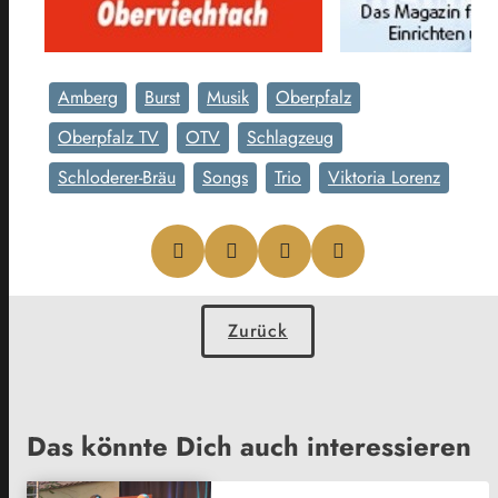
Amberg
Burst
Musik
Oberpfalz
Oberpfalz TV
OTV
Schlagzeug
Schloderer-Bräu
Songs
Trio
Viktoria Lorenz
Zurück
Das könnte Dich auch interessieren