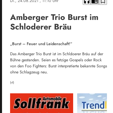
headphones
chrome_reader_mode
bookmark_border
Di., 24.08.2021
, 11:10 Uhr
Amberger Trio Burst im
Schloderer Bräu
„Burst – Feuer und Leidenschaft!“
Das Amberger Trio Burst ist im Schldoerer Bräu auf der
Bühne gestanden. Seien es fetzige Gospels oder Rock
von den Foo Fighters: Burst interpretierte bekannte Songs
ohne Schlagzeug neu.
(vl)