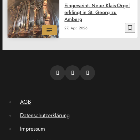
Eingeweiht: Neue Klais-Orgel
erklingt in St. Georg zu
Amberg
bookmark_border
27. Apr. 2026
AGB
Datenschutzerklärung
Impressum