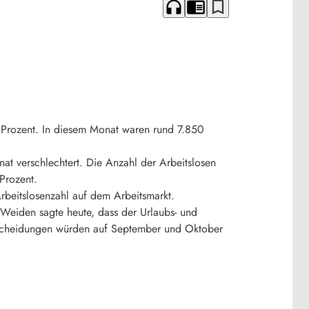
headphones
chrome_reader_mode
bookmark_border
 Prozent. In diesem Monat waren rund 7.850
t verschlechtert. Die Anzahl der Arbeitslosen
Prozent.
rbeitslosenzahl auf dem Arbeitsmarkt.
 Weiden sagte heute, dass der Urlaubs- und
ntscheidungen würden auf September und Oktober