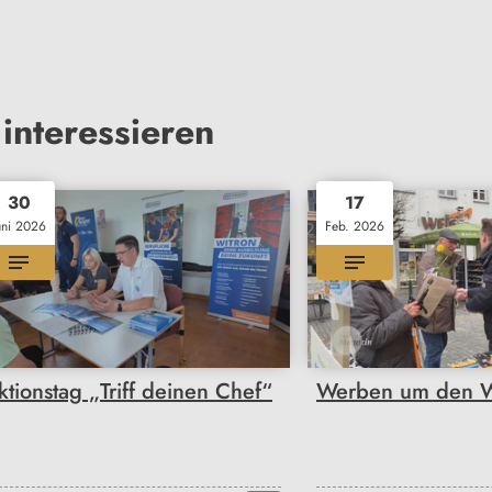
interessieren
30
17
uni 2026
Feb. 2026
ktionstag „Triff deinen Chef“
Werben um den W