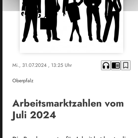
headphones
chrome_reader_mode
bookmark_border
Mi., 31.07.2024
, 13:25 Uhr
Oberpfalz
Arbeitsmarktzahlen vom
Juli 2024