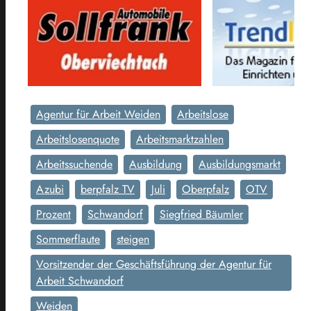
Agentur für Arbeit Weiden
Arbeitslose
Arbeitslosenquote
Arbeitsmarktzahlen
Arbeitssuchende
Ausbildung
Ausbildungsmarkt
Azubi
berpfalz TV
Juli
Oberpfalz
OTV
Prozent
Schwandorf
Siegfried Bäumler
Sommerflaute
steigen
Vorsitzender der Geschäftsführung der Agentur für
Arbeit Schwandorf
Weiden