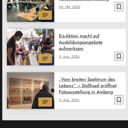
bookmark_border
24. Okt. 2025
Eis-Aktion macht auf
Ausbildungsangebote
aufmerksam
bookmark_border
5. Aug. 2026
„Vom breiten Spektrum des
Lebens“ – Dollhopf eröffnet
Fotoausstellung in Amberg
bookmark_border
3. Aug. 2026