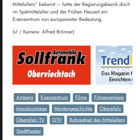
Mittelalters“ bekannt – hatte der Regierungsbezirk doch
im Spätmittelalter und der Frühen Neuzeit ein
Eisenzentrum von europaweiter Bedeutung.
(vl / Kamera: Alfred Brönner)
Amberg
Eisenzentrum
Filme
Filmepremiere
Impulsvorträge
Montangeschichte
Oberpfalz
Oberpfalz TV
OTV
Ruhrgebiet des Mittelalters
Stadttheater