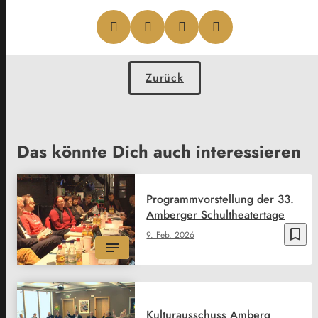
Zurück
Das könnte Dich auch interessieren
Programmvorstellung der 33.
Amberger Schultheatertage
bookmark_border
9. Feb. 2026
Kulturausschuss Amberg