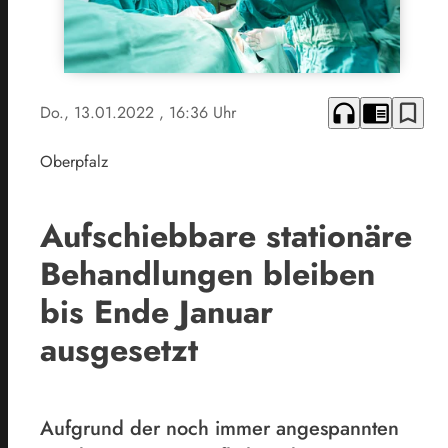
headphones
chrome_reader_mode
bookmark_border
Do., 13.01.2022
, 16:36 Uhr
Oberpfalz
Aufschiebbare stationäre
Behandlungen bleiben
bis Ende Januar
ausgesetzt
Aufgrund der noch immer angespannten