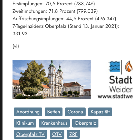
Erstimpfungen: 70,5 Prozent (783.746)
Zweitimpfungen: 71,8 Prozent (799.039)
Auffrischungsimpfungen: 44,6 Prozent (496.347)
7-Tage-Inzidenz Oberpfalz (Stand 13. Januar 2021):
331,93
(vl)
Anordnung
Betten
Corona
Kapazität
Klinikum
Krankenhaus
Oberpfalz
Oberpfalz TV
OTV
ZRF