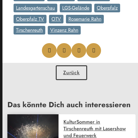
Landesgartenschau
LGS-Gelände
Oberpfalz
Oberpfalz TV
OTV
Rosemarie Rahn
Tirschenreuth
Vinzenz Rahn
Zurück
Das könnte Dich auch interessieren
KulturSommer in
Tirschenreuth mit Lasershow
und Feuerwerk