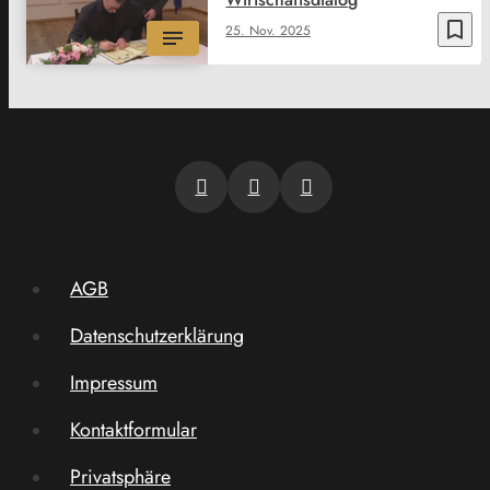
bookmark_border
25. Nov. 2025
AGB
Datenschutzerklärung
Impressum
Kontaktformular
Privatsphäre