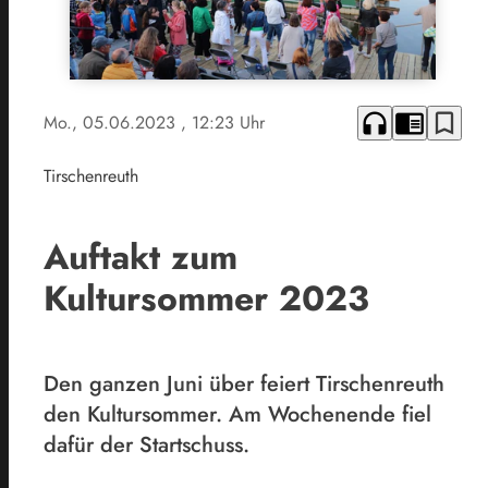
headphones
chrome_reader_mode
bookmark_border
Mo., 05.06.2023
, 12:23 Uhr
Tirschenreuth
Auftakt zum
Kultursommer 2023
Den ganzen Juni über feiert Tirschenreuth
den Kultursommer. Am Wochenende fiel
dafür der Startschuss.