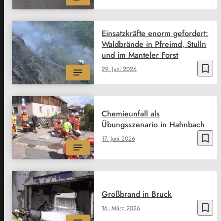
Einsatzkräfte enorm gefordert:
Waldbrände in Pfreimd, Stulln
und im Manteler Forst
bookmark_border
29. Juni 2026
Chemieunfall als
Übungsszenario in Hahnbach
bookmark_border
17. Juni 2026
Großbrand in Bruck
bookmark_border
16. März 2026