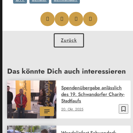
Zurück
Das könnte Dich auch interessieren
Spendenübergabe anlässlich
des 19. Schwandorfer Charity-
Stadtlaufs
bookmark_border
20. Okt. 2025
Wendelinfest Schwandorf: