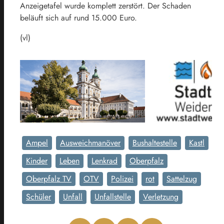
Anzeigetafel wurde komplett zerstört. Der Schaden
beläuft sich auf rund 15.000 Euro.
(vl)
Ampel
Ausweichmanöver
Bushaltestelle
Kastl
Kinder
Leben
Lenkrad
Oberpfalz
Oberpfalz TV
OTV
Polizei
rot
Sattelzug
Schüler
Unfall
Unfallstelle
Verletzung