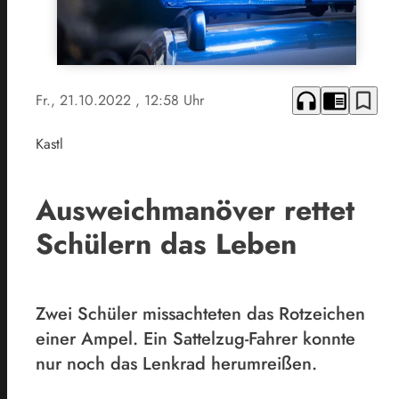
headphones
chrome_reader_mode
bookmark_border
Fr., 21.10.2022
, 12:58 Uhr
Kastl
Ausweichmanöver rettet
Schülern das Leben
Zwei Schüler missachteten das Rotzeichen
einer Ampel. Ein Sattelzug-Fahrer konnte
nur noch das Lenkrad herumreißen.