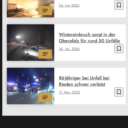
bookmark_border
24. Juni 2026
Wintereinbruch sorgt in der
Oberpfalz für rund 50 Unfälle
bookmark_border
26. Jan. 2026
86-Jähriger bei Unfall bei
Rieden schwer verletzt
bookmark_border
17. Nov. 2025