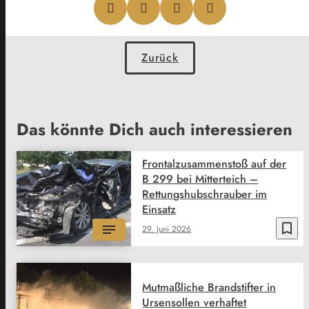
Zurück
Das könnte Dich auch interessieren
Frontalzusammenstoß auf der
B 299 bei Mitterteich –
Rettungshubschrauber im
Einsatz
bookmark_border
29. Juni 2026
Mutmaßliche Brandstifter in
Ursensollen verhaftet