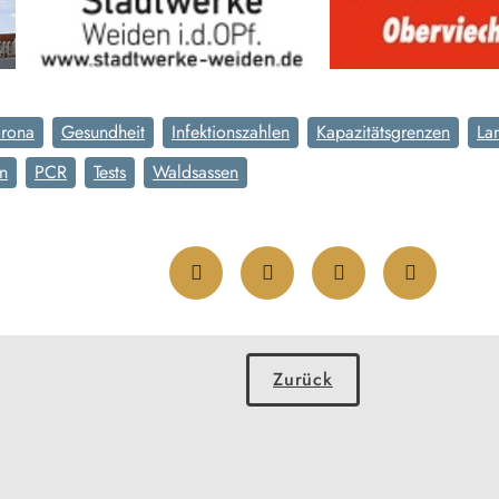
rona
Gesundheit
Infektionszahlen
Kapazitätsgrenzen
La
en
PCR
Tests
Waldsassen
Zurück