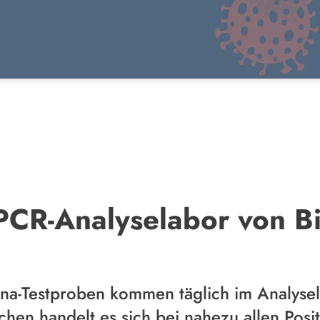
 PCR-Analyselabor von B
na-Testproben kommen täglich im Analysel
chen handelt es sich bei nahezu allen Pos