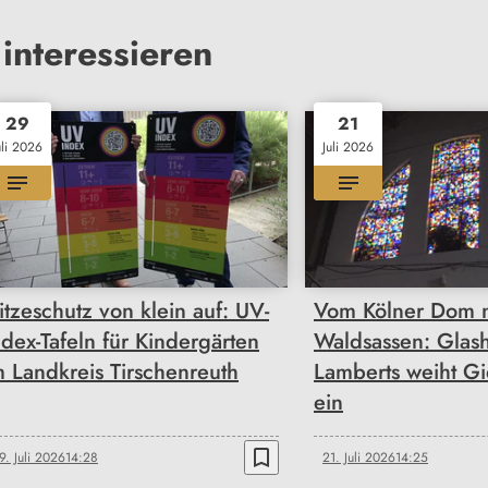
interessieren
29
21
uli 2026
Juli 2026
itzeschutz von klein auf: UV-
Vom Kölner Dom 
ndex-Tafeln für Kindergärten
Waldsassen: Glash
m Landkreis Tirschenreuth
Lamberts weiht Gi
ein
bookmark_border
9. Juli 2026
14:28
21. Juli 2026
14:25