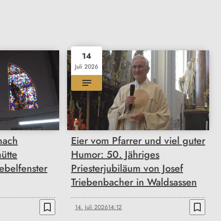
14
Juli 2026
nach
Eier vom Pfarrer und viel guter
ütte
Humor: 50. Jähriges
ebelfenster
Priesterjubiläum von Josef
Triebenbacher in Waldsassen
bookmark_border
bookmark_border
14. Juli 2026
14:12