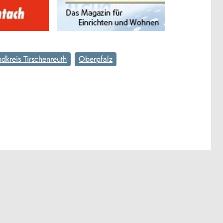
ndkreis Tirschenreuth
Oberpfalz