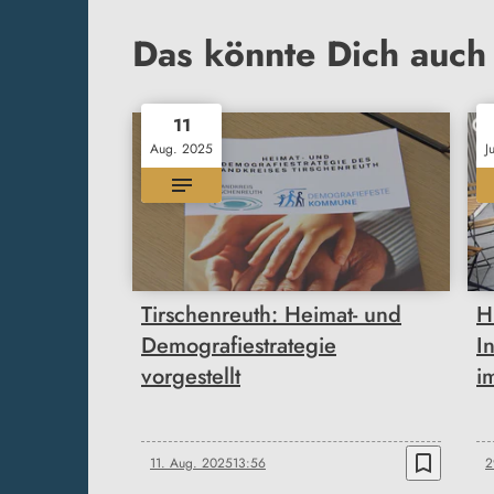
Das könnte Dich auch 
11
Aug. 2025
J
Tirschenreuth: Heimat- und
H
Demografiestrategie
I
vorgestellt
i
bookmark_border
11. Aug. 2025
13:56
2