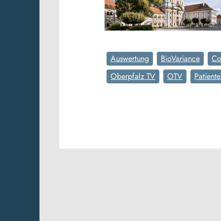
Auswertung
BioVariance
Co
Oberpfalz TV
OTV
Patient