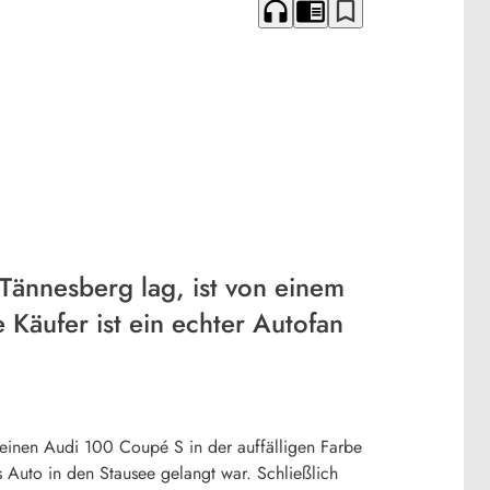
headphones
chrome_reader_mode
bookmark_border
Tännesberg lag, ist von einem
Käufer ist ein echter Autofan
einen Audi 100 Coupé S in der auffälligen Farbe
s Auto in den Stausee gelangt war. Schließlich