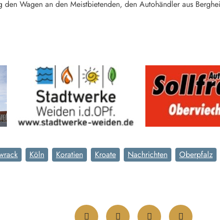
g den Wagen an den Meistbietenden, den Autohändler aus Berghei
wrack
Köln
Koratien
Kroate
Nachrichten
Oberpfalz