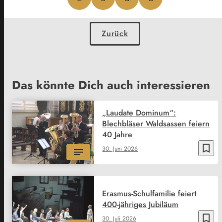
Zurück
Das könnte Dich auch interessieren
„Laudate Dominum“:
Blechbläser Waldsassen feiern
40 Jahre
bookmark_border
30. Juni 2026
Erasmus-Schulfamilie feiert
400-jähriges Jubiläum
bookmark_border
30. Juli 2026