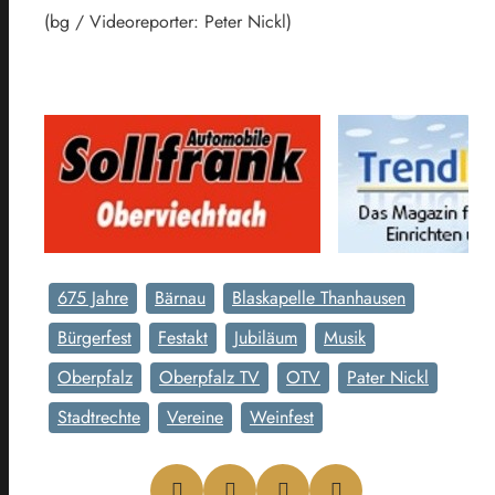
(bg / Videoreporter: Peter Nickl)
675 Jahre
Bärnau
Blaskapelle Thanhausen
Bürgerfest
Festakt
Jubiläum
Musik
Oberpfalz
Oberpfalz TV
OTV
Pater Nickl
Stadtrechte
Vereine
Weinfest