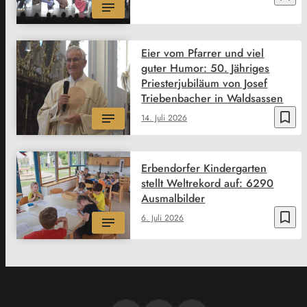
Eier vom Pfarrer und viel
guter Humor: 50. Jähriges
Priesterjubiläum von Josef
Triebenbacher in Waldsassen
bookmark_border
14. Juli 2026
Erbendorfer Kindergarten
stellt Weltrekord auf: 6290
Ausmalbilder
bookmark_border
6. Juli 2026