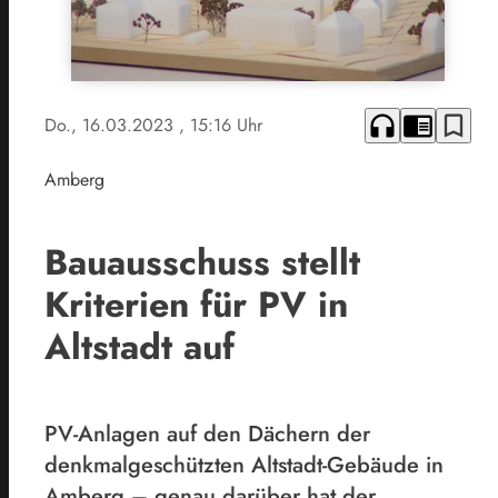
headphones
chrome_reader_mode
bookmark_border
Do., 16.03.2023
, 15:16 Uhr
Amberg
Bauausschuss stellt
Kriterien für PV in
Altstadt auf
PV-Anlagen auf den Dächern der
denkmalgeschützten Altstadt-Gebäude in
Amberg – genau darüber hat der