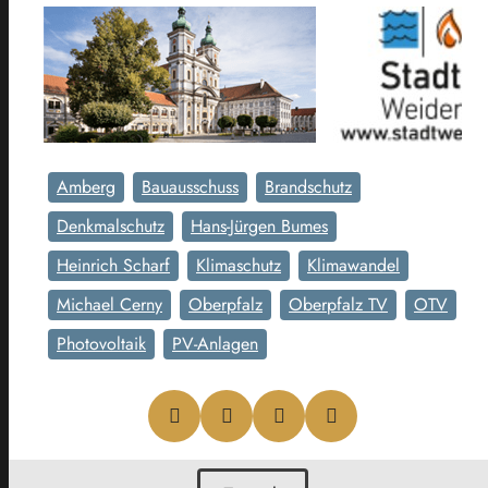
Amberg
Bauausschuss
Brandschutz
Denkmalschutz
Hans-Jürgen Bumes
Heinrich Scharf
Klimaschutz
Klimawandel
Michael Cerny
Oberpfalz
Oberpfalz TV
OTV
Photovoltaik
PV-Anlagen