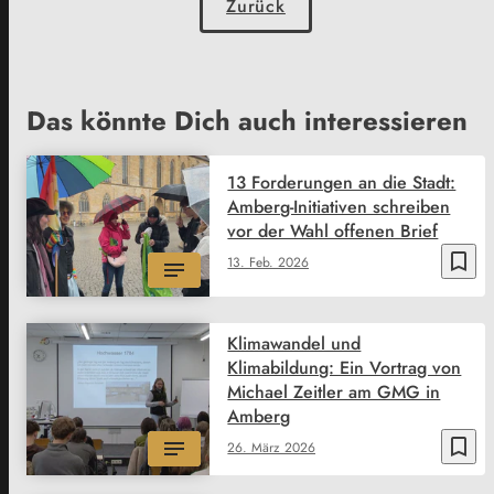
Zurück
Das könnte Dich auch interessieren
13 Forderungen an die Stadt:
Amberg-Initiativen schreiben
vor der Wahl offenen Brief
bookmark_border
13. Feb. 2026
Klimawandel und
Klimabildung: Ein Vortrag von
Michael Zeitler am GMG in
Amberg
bookmark_border
26. März 2026