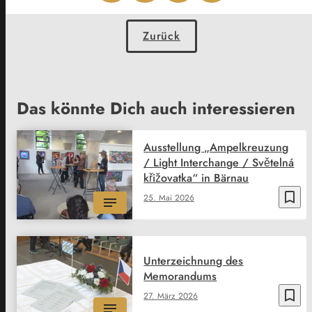
Zurück
Das könnte Dich auch interessieren
Ausstellung „Ampelkreuzung
/ Light Interchange / Světelná
křižovatka“ in Bärnau
bookmark_border
25. Mai 2026
Unterzeichnung des
Memorandums
bookmark_border
27. März 2026