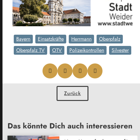
Bayern
Einsatzkräfte
Herrmann
Oberpfalz
Oberpfalz TV
OTV
Polizeikontrollen
Silvester
Zurück
Das könnte Dich auch interessieren