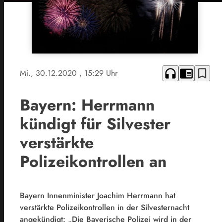
headphones
chrome_reader_mode
bookmark_border
Mi., 30.12.2020
, 15:29 Uhr
Bayern: Herrmann
kündigt für Silvester
verstärkte
Polizeikontrollen an
Bayern Innenminister Joachim Herrmann hat
verstärkte Polizeikontrollen in der Silvesternacht
angekündigt: „Die Bayerische Polizei wird in der