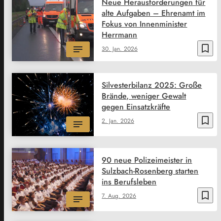
Neue Herausforderungen für
alte Aufgaben – Ehrenamt im
Fokus von Innenminister
Herrmann
bookmark_border
30. Jan. 2026
Silvesterbilanz 2025: Große
Brände, weniger Gewalt
gegen Einsatzkräfte
bookmark_border
2. Jan. 2026
90 neue Polizeimeister in
Sulzbach-Rosenberg starten
ins Berufsleben
bookmark_border
7. Aug. 2026