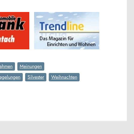
ahmen
Meinungen
egelungen
Silvester
Weihnachten