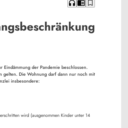
headphones
chrome_reader_mode
bookmark_border
gangsbeschränkung
 zur Eindämmung der Pandemie beschlossen.
n gelten. Die Wohnung darf dann nur noch mit
nzlei insbesondere:
erschritten wird (ausgenommen Kinder unter 14