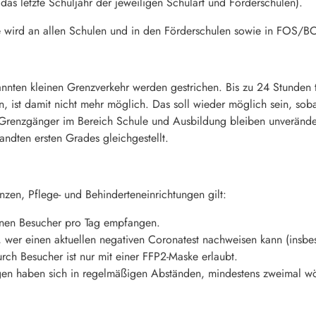
das letzte Schuljahr der jeweiligen Schulart und Förderschulen).
fe wird an allen Schulen und in den Förderschulen sowie in FOS/BO
nnten kleinen Grenzverkehr werden gestrichen. Bis zu 24 Stunden 
, ist damit nicht mehr möglich. Das soll wieder möglich sein, soba
renzgänger im Bereich Schule und Ausbildung bleiben unverändert
dten ersten Grades gleichgestellt.
zen, Pflege- und Behinderteneinrichtungen gilt:
inen Besucher pro Tag empfangen.
, wer einen aktuellen negativen Coronatest nachweisen kann (insbes
rch Besucher ist nur mit einer FFP2-Maske erlaubt.
ungen haben sich in regelmäßigen Abständen, mindestens zweimal wö