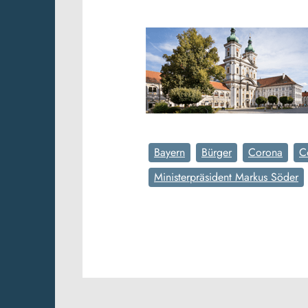
Bayern
Bürger
Corona
C
Ministerpräsident Markus Söder