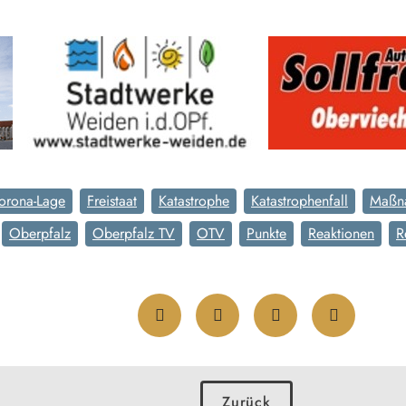
orona-Lage
Freistaat
Katastrophe
Katastrophenfall
Maßn
Oberpfalz
Oberpfalz TV
OTV
Punkte
Reaktionen
R
Zurück