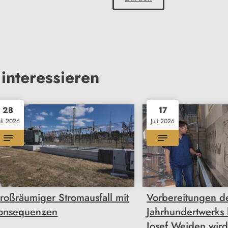
interessieren
28
17
uli 2026
Juli 2026
roßräumiger Stromausfall mit
Vorbereitungen d
onsequenzen
Jahrhundertwerks l
Josef Weiden wird