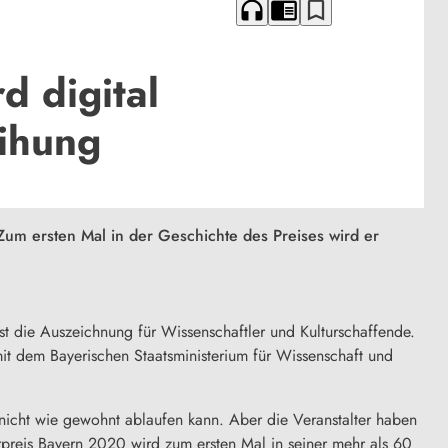
headphones
chrome_reader_mode
bookmark_border
d digital
eihung
Zum ersten Mal in der Geschichte des Preises wird er
st die Auszeichnung für Wissenschaftler und Kulturschaffende.
mit dem Bayerischen Staatsministerium für Wissenschaft und
nicht wie gewohnt ablaufen kann. Aber die Veranstalter haben
urpreis Bayern 2020 wird zum ersten Mal in seiner mehr als 60