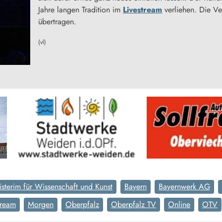
Jahre langen Tradition im
Livestream
verliehen. Die Ve
übertragen.
(vl)
isterim für Wissenschaft und Kunst
Bayern
Bayernwerk AG
tream
Morgen
Oberpfalz
Oberpfalz TV
Online
OTV