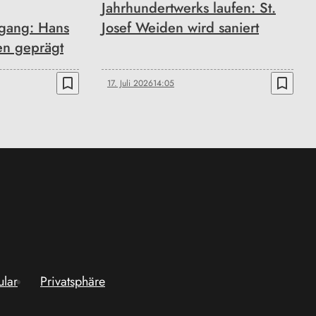
Jahrhundertwerks laufen: St.
gang: Hans
Josef Weiden wird saniert
en geprägt
bookmark_border
bookmark_border
17. Juli 2026
14:05
ular
Privatsphäre