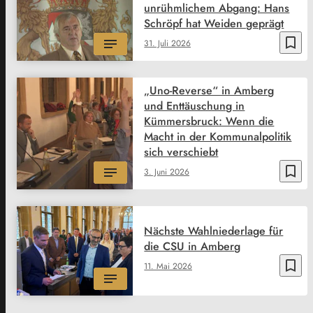
unrühmlichem Abgang: Hans
Schröpf hat Weiden geprägt
bookmark_border
31. Juli 2026
„Uno-Reverse“ in Amberg
und Enttäuschung in
Kümmersbruck: Wenn die
Macht in der Kommunalpolitik
sich verschiebt
bookmark_border
3. Juni 2026
Nächste Wahlniederlage für
die CSU in Amberg
bookmark_border
11. Mai 2026