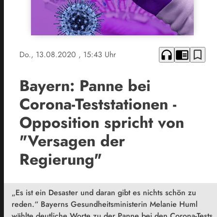
headphones
chrome_reader_mode
bookmark_border
Do., 13.08.2020
, 15:43 Uhr
Bayern: Panne bei
Corona-Teststationen -
Opposition spricht von
"Versagen der
Regierung"
„Es ist ein Desaster und daran gibt es nichts schön zu
reden.“ Bayerns Gesundheitsministerin Melanie Huml
wählte deutliche Worte zu der Panne bei den Corona-Tests