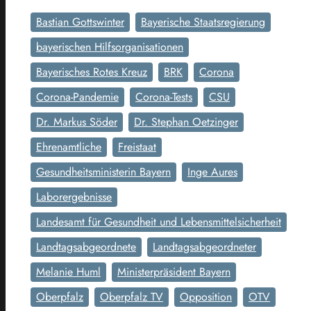
Bastian Gottswinter
Bayerische Staatsregierung
bayerischen Hilfsorganisationen
Bayerisches Rotes Kreuz
BRK
Corona
Corona-Pandemie
Corona-Tests
CSU
Dr. Markus Söder
Dr. Stephan Oetzinger
Ehrenamtliche
Freistaat
Gesundheitsministerin Bayern
Inge Aures
Laborergebnisse
Landesamt für Gesundheit und Lebensmittelsicherheit
Landtagsabgeordnete
Landtagsabgeordneter
Melanie Huml
Ministerpräsident Bayern
Oberpfalz
Oberpfalz TV
Opposition
OTV