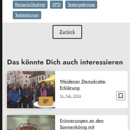
Reiserückkehrer
SPD
Testergebnisse
Teststationen
Zurück
Das könnte Dich auch interessieren
Weidener Demokratie-
Erklärung
bookmark_border
16. Feb. 2026
Erinnerungen an den
Sonnenkönig mit