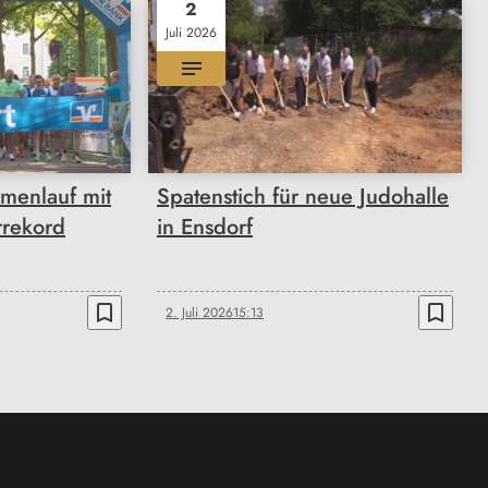
2
Juli 2026
rmenlauf mit
Spatenstich für neue Judohalle
rekord
in Ensdorf
bookmark_border
bookmark_border
2. Juli 2026
15:13