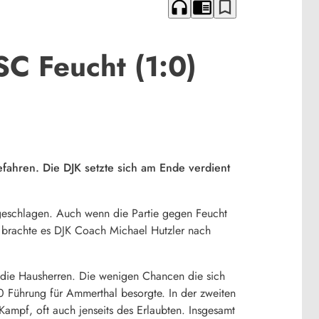
headphones
chrome_reader_mode
bookmark_border
C Feucht (1:0)
ahren. Die DJK setzte sich am Ende verdient
geschlagen. Auch wenn die Partie gegen Feucht
, brachte es DJK Coach Michael Hutzler nach
ür die Hausherren. Die wenigen Chancen die sich
:0 Führung für Ammerthal besorgte. In der zweiten
Kampf, oft auch jenseits des Erlaubten. Insgesamt