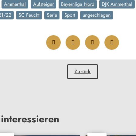
Ammerthal
Aufsteiger
Bayernliga Nord
DJK Ammerthal
21/22
SC Feucht
Serie
Sport
ungeschlagen
Zurück
interessieren