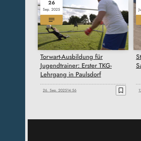
26
Sep. 2025
J
Torwart-Ausbildung für
S
Jugendtrainer: Erster TKG-
S
Lehrgang in Paulsdorf
bookmark_border
26. Sep. 2025
14:56
1