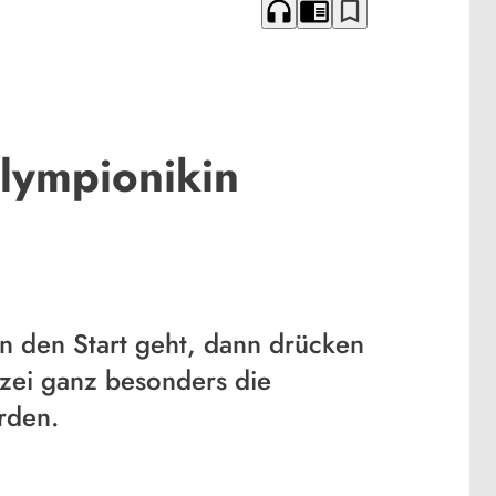
headphones
chrome_reader_mode
bookmark_border
Olympionikin
 den Start geht, dann drücken
izei ganz besonders die
orden.