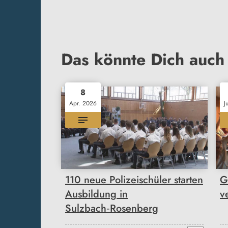
Das könnte Dich auch 
8
Apr. 2026
J
110 neue Polizeischüler starten
G
Ausbildung in
v
Sulzbach‑Rosenberg