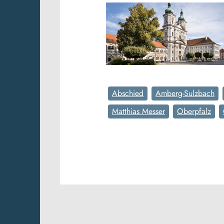
Abschied
Amberg-Sulzbach
Matthias Messer
Oberpfalz