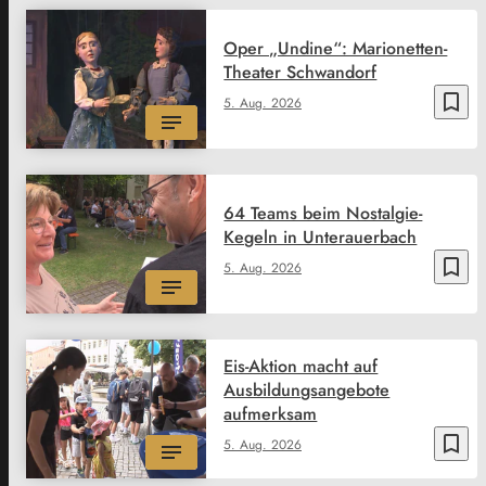
Oper „Undine“: Marionetten-
Theater Schwandorf
bookmark_border
5. Aug. 2026
64 Teams beim Nostalgie-
Kegeln in Unterauerbach
bookmark_border
5. Aug. 2026
Eis-Aktion macht auf
Ausbildungsangebote
aufmerksam
bookmark_border
5. Aug. 2026