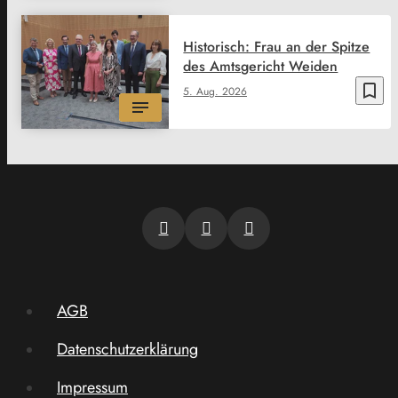
Historisch: Frau an der Spitze
des Amtsgericht Weiden
bookmark_border
5. Aug. 2026
AGB
Datenschutzerklärung
Impressum