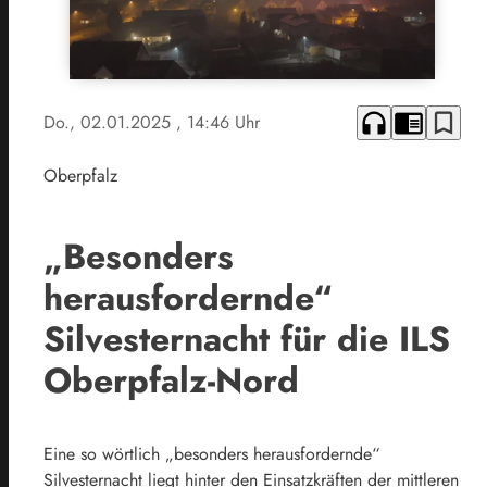
headphones
chrome_reader_mode
bookmark_border
Do., 02.01.2025
, 14:46 Uhr
Oberpfalz
„Besonders
herausfordernde“
Silvesternacht für die ILS
Oberpfalz-Nord
Eine so wörtlich „besonders herausfordernde“
Silvesternacht liegt hinter den Einsatzkräften der mittleren