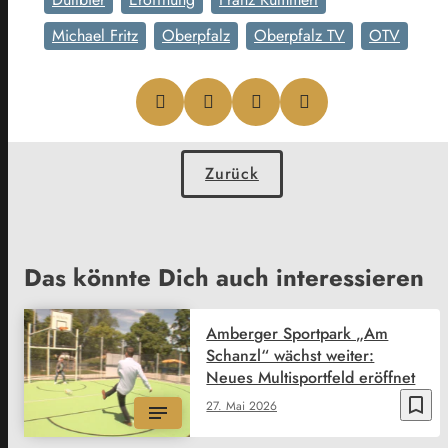
Michael Fritz
Oberpfalz
Oberpfalz TV
OTV
Zurück
Das könnte Dich auch interessieren
Amberger Sportpark „Am
Schanzl“ wächst weiter:
Neues Multisportfeld eröffnet
bookmark_border
27. Mai 2026