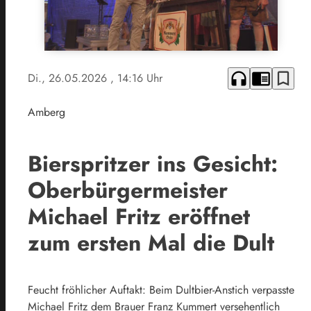
headphones
chrome_reader_mode
bookmark_border
Di., 26.05.2026
, 14:16 Uhr
Amberg
Bierspritzer ins Gesicht:
Oberbürgermeister
Michael Fritz eröffnet
zum ersten Mal die Dult
Feucht fröhlicher Auftakt: Beim Dultbier-Anstich verpasste
Michael Fritz dem Brauer Franz Kummert versehentlich