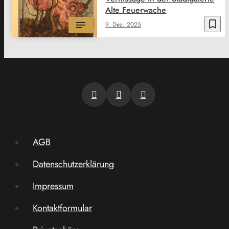
Alte Feuerwache
bookmark_border
9. Dez. 2025
AGB
Datenschutzerklärung
Impressum
Kontaktformular