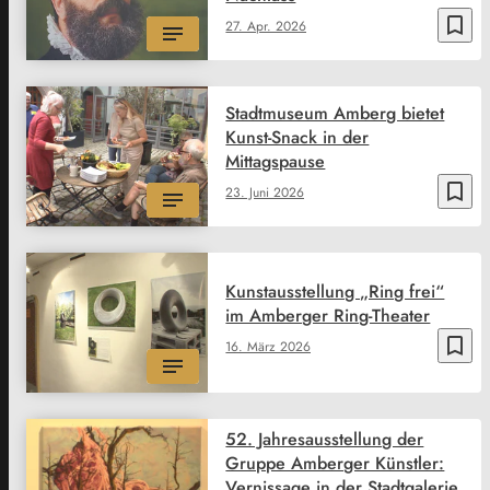
bookmark_border
27. Apr. 2026
Stadtmuseum Amberg bietet
Kunst-Snack in der
Mittagspause
bookmark_border
23. Juni 2026
Kunstausstellung „Ring frei“
im Amberger Ring-Theater
bookmark_border
16. März 2026
52. Jahresausstellung der
Gruppe Amberger Künstler:
Vernissage in der Stadtgalerie