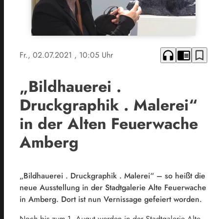
headphones
chrome_reader_mode
bookmark_border
Fr., 02.07.2021
, 10:05 Uhr
„Bildhauerei .
Druckgraphik . Malerei“
in der Alten Feuerwache
Amberg
„Bildhauerei . Druckgraphik . Malerei“ – so heißt die
neue Ausstellung in der Stadtgalerie Alte Feuerwache
in Amberg. Dort ist nun Vernissage gefeiert worden.
Noch bis zum 1. Augut werden in der Stadtgalerie Alte