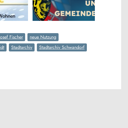
Josef Fischer
neue Nutzung
idt
Stadtarchiv
Stadtarchiv Schwandorf