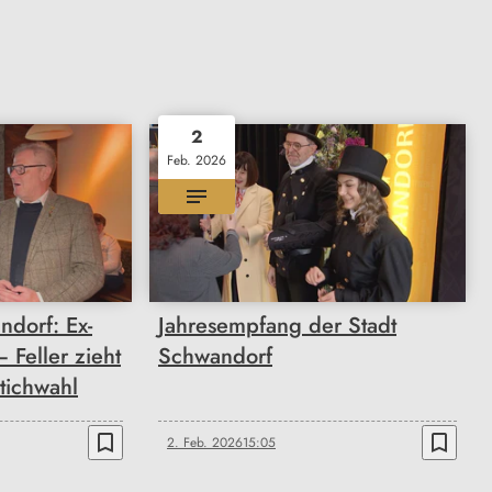
2
Feb. 2026
dorf: Ex-
Jahresempfang der Stadt
Feller zieht
Schwandorf
Stichwahl
bookmark_border
bookmark_border
2. Feb. 2026
15:05