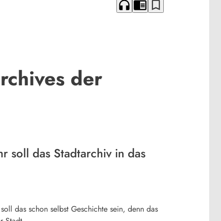
headphones
chrome_reader_mode
bookmark_border
rchives der
soll das Stadtarchiv in das
soll das schon selbst Geschichte sein, denn das
r Stadt.