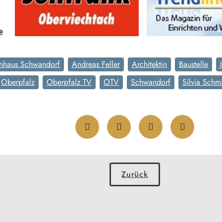
enhaus Schwandorf
Andreas Feller
Architektin
Baustelle
Oberpfalz
Oberpfalz TV
OTV
Schwandorf
Silvia Schm
Zurück