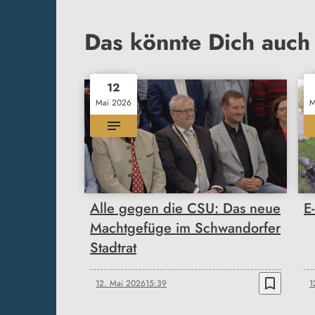
Das könnte Dich auch 
12
Mai 2026
M
Alle gegen die CSU: Das neue
E
Machtgefüge im Schwandorfer
Stadtrat
bookmark_border
12. Mai 2026
15:39
1