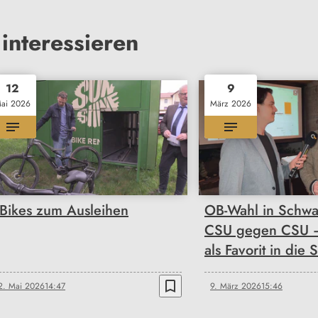
interessieren
12
9
ai 2026
März 2026
-Bikes zum Ausleihen
OB-Wahl in Schwan
CSU gegen CSU – 
als Favorit in die 
bookmark_border
2. Mai 2026
14:47
9. März 2026
15:46