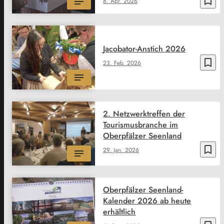
bookmark_border
8. Apr. 2026
Jacobator-Anstich 2026
bookmark_border
23. Feb. 2026
2. Netzwerktreffen der
Tourismusbranche im
Oberpfälzer Seenland
bookmark_border
29. Jan. 2026
Oberpfälzer Seenland-
Kalender 2026 ab heute
erhältlich