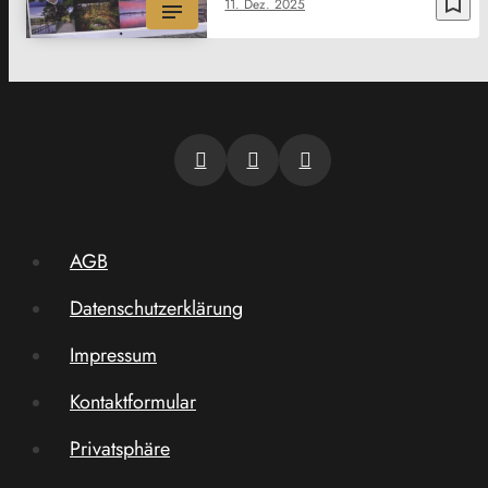
bookmark_border
11. Dez. 2025
AGB
Datenschutzerklärung
Impressum
Kontaktformular
Privatsphäre