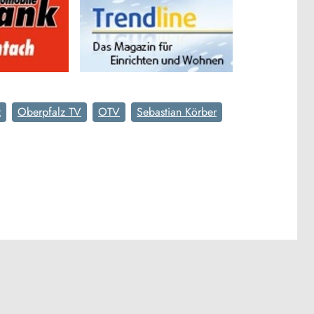
z
Oberpfalz TV
OTV
Sebastian Körber