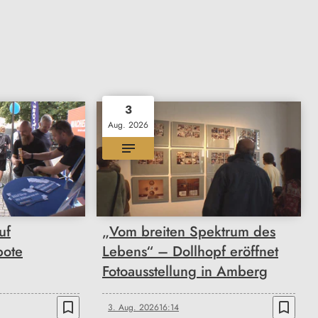
3
Aug. 2026
uf
„Vom breiten Spektrum des
bote
Lebens“ – Dollhopf eröffnet
Fotoausstellung in Amberg
bookmark_border
bookmark_border
3. Aug. 2026
16:14