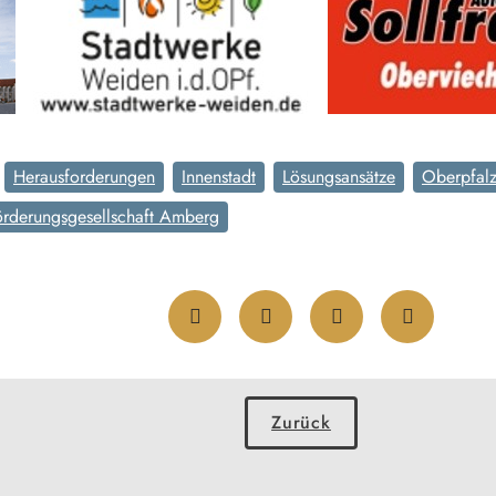
Herausforderungen
Innenstadt
Lösungsansätze
Oberpfal
örderungsgesellschaft Amberg
Zurück