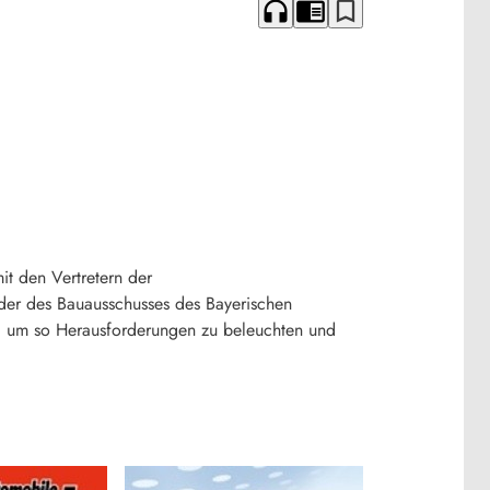
headphones
chrome_reader_mode
bookmark_border
it den Vertretern der
nder des Bauausschusses des Bayerischen
n, um so Herausforderungen zu beleuchten und