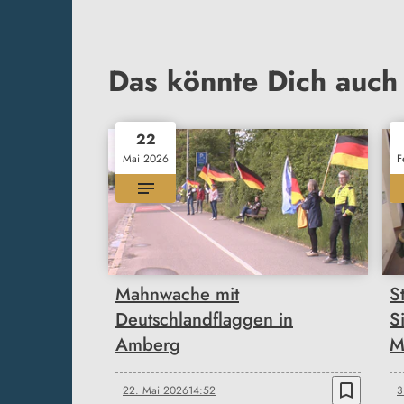
Das könnte Dich auch 
22
Mai 2026
F
Mahnwache mit
S
Deutschlandflaggen in
S
Amberg
M
bookmark_border
22. Mai 2026
14:52
3