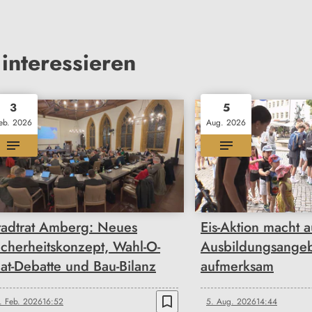
interessieren
3
5
eb. 2026
Aug. 2026
tadtrat Amberg: Neues
Eis-Aktion macht a
icherheitskonzept, Wahl-O-
Ausbildungsange
at-Debatte und Bau-Bilanz
aufmerksam
bookmark_border
. Feb. 2026
16:52
5. Aug. 2026
14:44