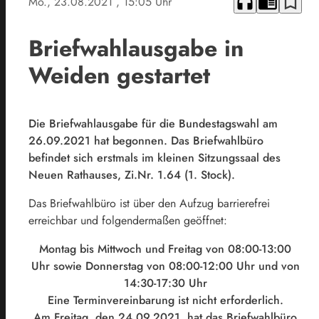
headphones
chrome_reader_mode
bookmark_border
Mo., 23.08.2021
, 15:05 Uhr
Briefwahlausgabe in
Weiden gestartet
Die Briefwahlausgabe für die Bundestagswahl am
26.09.2021 hat begonnen. Das Briefwahlbüro
befindet sich erstmals im kleinen Sitzungssaal des
Neuen Rathauses, Zi.Nr. 1.64 (1. Stock).
Das Briefwahlbüro ist über den Aufzug barrierefrei
erreichbar und folgendermaßen geöffnet:
Montag bis Mittwoch und Freitag von 08:00-13:00
Uhr sowie Donnerstag von 08:00-12:00 Uhr und von
14:30-17:30 Uhr
Eine Terminvereinbarung ist nicht erforderlich.
Am Freitag, den 24.09.2021, hat das Briefwahlbüro