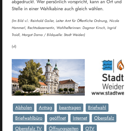
abgedruckt. Wer persönlich vorspricht, kann an Ort und
Stelle in einer Wahlkabine auch gleich wählen.
(Im Bild v.l.: Reinhold Gailer, Leiter Amt für Öffentliche Ordnung, Nicole
Hammerl, Rechtsdezernentin, Wahlhelferinnen: Dagmar Kirsch, Ingrid
Troidl, Margot Dorna / Bildquelle: Stadt Weiden)
(vl)
Abholen
Antrag
beantragen
Briefwahl
Briefwahlbüro
geöffnet
Internet
Oberpfalz
Oberpfalz TV
Öffnungszeiten
OTV