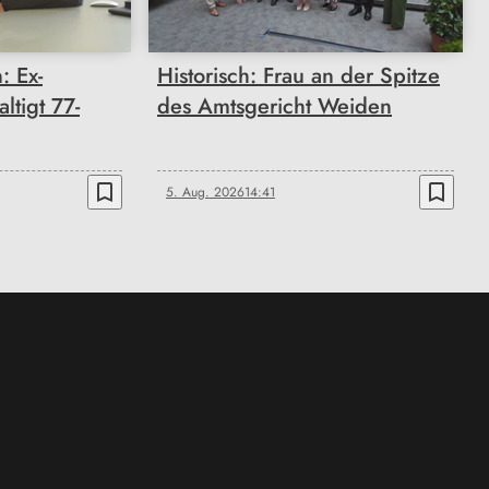
: Ex-
Historisch: Frau an der Spitze
ltigt 77-
des Amtsgericht Weiden
bookmark_border
bookmark_border
5. Aug. 2026
14:41