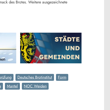
hmack des Brotes. Weitere ausgezeichnete
prüfung
Deutsches Brotinstitut
Form
g
Mantel
NOC Weiden