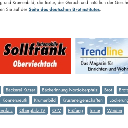
ng und Krumenbild, die Textur, der Geruch und natürlich der Gesc
den Sie auf der
Seite des deutschen Brotinstitutes
.
Bäckerei Kutzer
Bäckerinnung Nordoberpfalz
Brot
Brot
Konnersreuth
Krumenbild
Krusteneigenschaften
Lockerun
rpfalz
Oberpfalz TV
OTV
Prüfung
Textur
Weiden