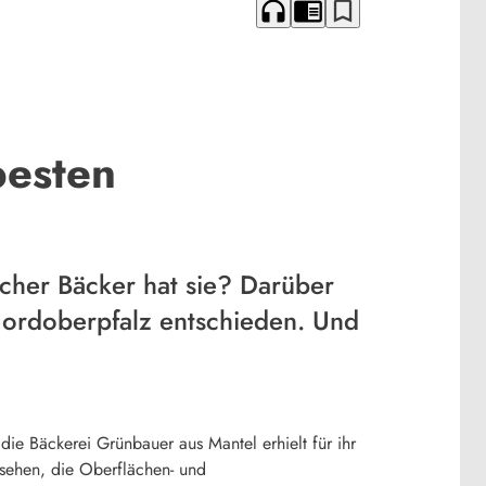
headphones
chrome_reader_mode
bookmark_border
besten
cher Bäcker hat sie? Darüber
 Nordoberpfalz entschieden. Und
die Bäckerei Grünbauer aus Mantel erhielt für ihr
sehen, die Oberflächen- und