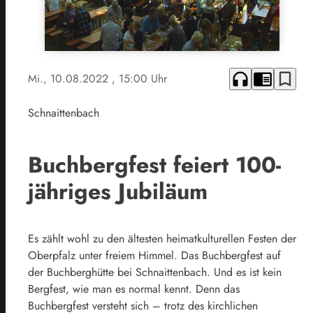
headphones
chrome_reader_mode
bookmark_border
Mi., 10.08.2022
, 15:00 Uhr
Schnaittenbach
Buchbergfest feiert 100-
jähriges Jubiläum
Es zählt wohl zu den ältesten heimatkulturellen Festen der
Oberpfalz unter freiem Himmel. Das Buchbergfest auf
der Buchberghütte bei Schnaittenbach. Und es ist kein
Bergfest, wie man es normal kennt. Denn das
Buchbergfest versteht sich – trotz des kirchlichen