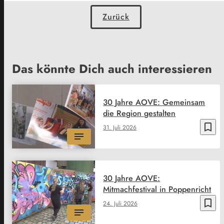
Zurück
Das könnte Dich auch interessieren
30 Jahre AOVE: Gemeinsam
die Region gestalten
bookmark_border
31. Juli 2026
30 Jahre AOVE:
Mitmachfestival in Poppenricht
bookmark_border
24. Juli 2026