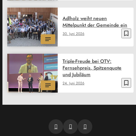
Adlholz weiht neuen
Mittelpunkt der Gemeinde ein
bookmark_border
30. Juni 2026
Triple-Freude bei OTV:
Fernsehpreis, Spitzenquote
und Jubiläum
bookmark_border
24. Juni 2026