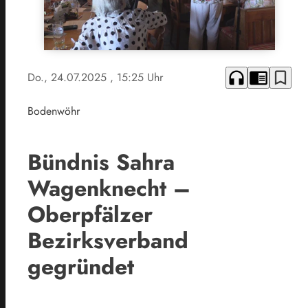
headphones
chrome_reader_mode
bookmark_border
Do., 24.07.2025
, 15:25 Uhr
Bodenwöhr
Bündnis Sahra
Wagenknecht –
Oberpfälzer
Bezirksverband
gegründet