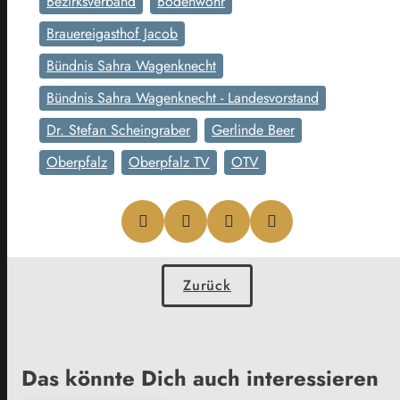
Bezirksverband
Bodenwöhr
Brauereigasthof Jacob
Bündnis Sahra Wagenknecht
Bündnis Sahra Wagenknecht - Landesvorstand
Dr. Stefan Scheingraber
Gerlinde Beer
Oberpfalz
Oberpfalz TV
OTV
Zurück
Das könnte Dich auch interessieren