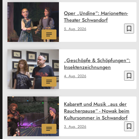
Oper „Undine“: Marionetten-
Theater Schwandorf
bookmark_border
5. Aug. 2026
„Geschöpfe & Schöpfungen“:
Insektenzeichnungen
bookmark_border
4. Aug. 2026
Kabarett und Musik „aus der
Raucherpause“ - Nowak beim
Kultursommer in Schwandorf
bookmark_border
3. Aug. 2026