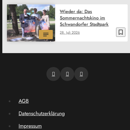
Wieder da: Das
Sommernachtskino im
Schwandorfer Stadtpark
bookmark_border
28. Juli 2026
AGB
Datenschutzerklärung
Impressum