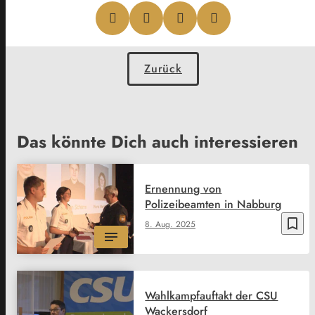
Zurück
Das könnte Dich auch interessieren
Ernennung von
Polizeibeamten in Nabburg
bookmark_border
8. Aug. 2025
Wahlkampfauftakt der CSU
Wackersdorf