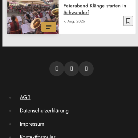
Feierabend Klänge starten in
Schwandorf
bookmark_border
7. Aug. 2026
AGB
Datenschutzerklärung
Impressum
Kontaktformular