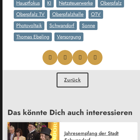
Hauptfokus
KI
Netzsteuerwerke
Oberpfalz
Oberpfalz TV
Oberpfalzhalle
OTV
Photovoltaik
Schwandorf
Sonne
Thomas Ebeling
Versorgung
Zurück
Das könnte Dich auch interessieren
Jahresempfang der Stadt