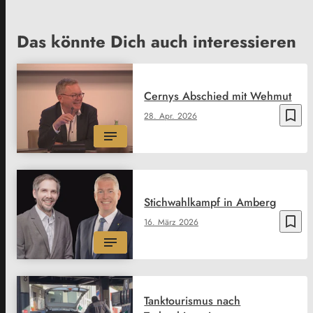
Das könnte Dich auch interessieren
Cernys Abschied mit Wehmut
bookmark_border
28. Apr. 2026
Stichwahlkampf in Amberg
bookmark_border
16. März 2026
Tanktourismus nach