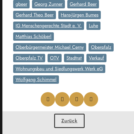
gbeer
Georg Zunner
Gerhard Beer
Gerhard Theo Beer
Hans-Jürgen Bumes
IG Menschengerechte Stadt e. V.
Luhe
Matthias Schöberl
Oberbürgermeister Michael Cerny
Oberpfalz
Oberpfalz TV
OTV
Stadtrat
Verkauf
Wohnungsbau und Siedlungswerk Werk eG
Wolfgang Schimmel
Zurück