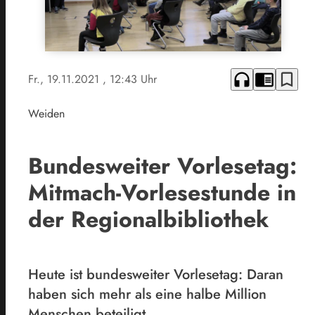
headphones
chrome_reader_mode
bookmark_border
Fr., 19.11.2021
, 12:43 Uhr
Weiden
Bundesweiter Vorlesetag:
Mitmach-Vorlesestunde in
der Regionalbibliothek
Heute ist bundesweiter Vorlesetag: Daran
haben sich mehr als eine halbe Million
Menschen beteiligt.