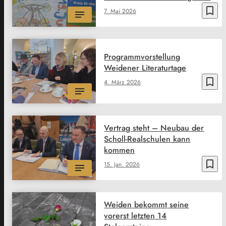
bookmark_border
7. Mai 2026
Programmvorstellung
Weidener Literaturtage
bookmark_border
4. März 2026
Vertrag steht – Neubau der
Scholl-Realschulen kann
kommen
bookmark_border
15. Jan. 2026
Weiden bekommt seine
vorerst letzten 14