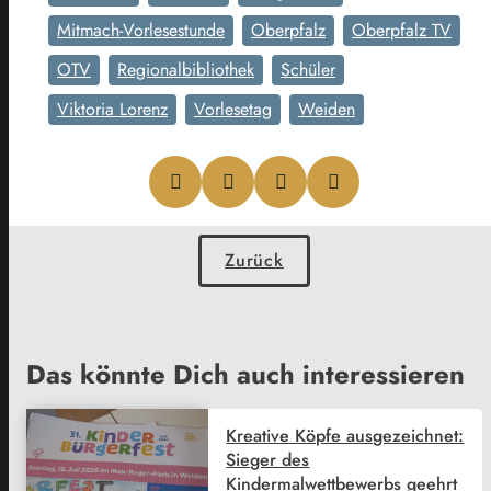
Mitmach-Vorlesestunde
Oberpfalz
Oberpfalz TV
OTV
Regionalbibliothek
Schüler
Viktoria Lorenz
Vorlesetag
Weiden
Zurück
Das könnte Dich auch interessieren
Kreative Köpfe ausgezeichnet:
Sieger des
Kindermalwettbewerbs geehrt