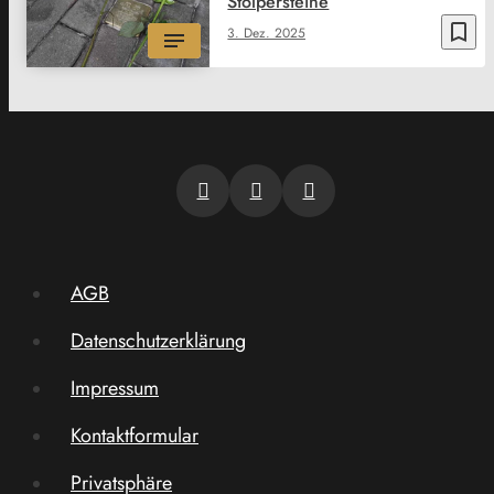
Stolpersteine
bookmark_border
3. Dez. 2025
AGB
Datenschutzerklärung
Impressum
Kontaktformular
Privatsphäre