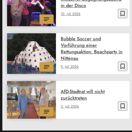
in der Disco
bookmark_border
10. Juli 2026
Bubble Soccer und
Vorführung einer
Rettungsaktion: Beachparty in
Nittenau
bookmark_border
9. Juli 2026
AfD-Stadtrat will nicht
zurücktreten
bookmark_border
3. Juli 2026