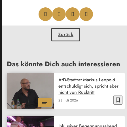
Zurück
Das könnte Dich auch interessieren
AfD-Stadtrat Markus Leopold
entschuldigt sich, spricht aber
nicht von Rücktritt
bookmark_border
23. Juli 2026
Inklusiver Begegnungsabend