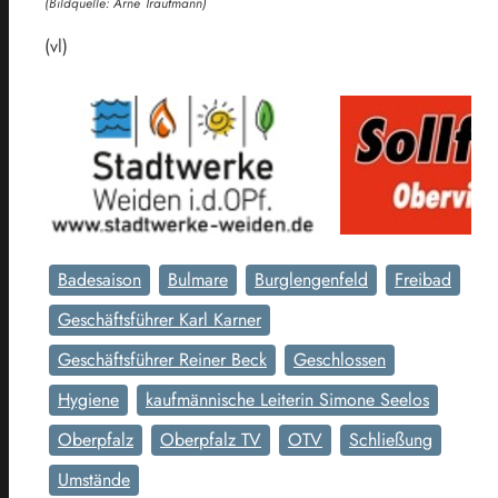
(Bildquelle: Arne Trautmann)
(vl)
Badesaison
Bulmare
Burglengenfeld
Freibad
Geschäftsführer Karl Karner
Geschäftsführer Reiner Beck
Geschlossen
Hygiene
kaufmännische Leiterin Simone Seelos
Oberpfalz
Oberpfalz TV
OTV
Schließung
Umstände