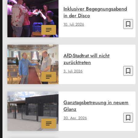
Inklusiver Begegnungsabend
in der Disco
bookmark_border
10. Juli 2026
AfD-Stadtrat will nicht
zurücktreten
bookmark_border
3. Juli 2026
Ganztagsbetreuung in neuem
Glanz
bookmark_border
30. Apr. 2026