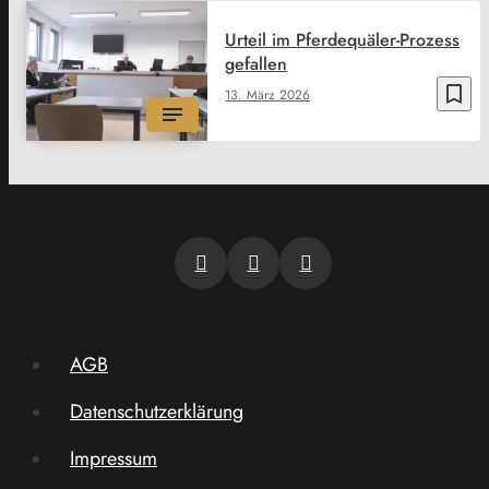
Urteil im Pferdequäler-Prozess
gefallen
bookmark_border
13. März 2026
AGB
Datenschutzerklärung
Impressum