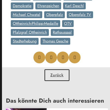
Demokratie
Ehrenzeichen
Karl Deschl
Michael Chwatal
Oberpfalz
Oberpfalz TV
Ottheinrich-Philipp-Medaille
OTV
Pfalzgraf Ottheinrich
Rathaussaal
Stadterhebung
Thomas Gesche
Zurück
Das könnte Dich auch interessieren