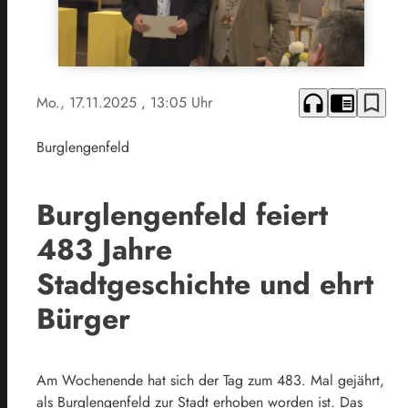
headphones
chrome_reader_mode
bookmark_border
Mo., 17.11.2025
, 13:05 Uhr
Burglengenfeld
Burglengenfeld feiert
483 Jahre
Stadtgeschichte und ehrt
Bürger
Am Wochenende hat sich der Tag zum 483. Mal gejährt,
als Burglengenfeld zur Stadt erhoben worden ist. Das