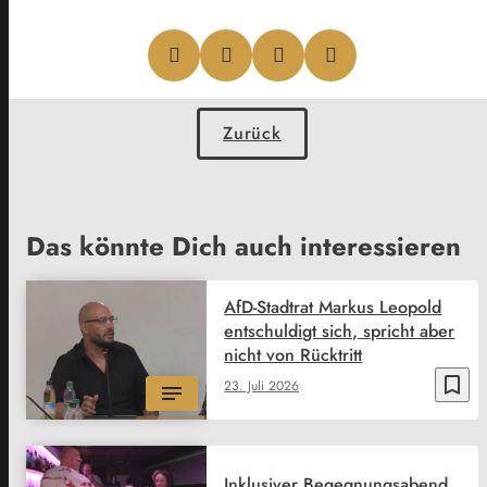
Zurück
Das könnte Dich auch interessieren
AfD-Stadtrat Markus Leopold
entschuldigt sich, spricht aber
nicht von Rücktritt
bookmark_border
23. Juli 2026
Inklusiver Begegnungsabend