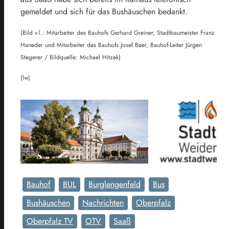
gemeldet und sich für das Bushäuschen bedankt.
(Bild v.l.: Mitarbeiter des Bauhofs Gerhard Greiner, Stadtbaumeister Franz
Haneder und Mitarbeiter des Bauhofs Josef Beer, Bauhof-Leiter Jürgen
Stegerer / Bildquelle: Michael Hitzek)
(lw)
Bauhof
BUL
Burglengenfeld
Bus
Bushäuschen
Nachrichten
Oberpfalz
Oberpfalz TV
OTV
Saaß