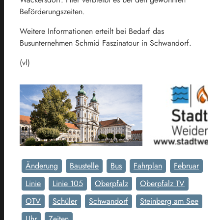
Beförderungszeiten.
Weitere Informationen erteilt bei Bedarf das
Busunternehmen Schmid Faszinatour in Schwandorf.
(vl)
Änderung
Baustelle
Bus
Fahrplan
Februar
Linie
Linie 105
Oberpfalz
Oberpfalz TV
OTV
Schüler
Schwandorf
Steinberg am See
Uhr
Zeiten