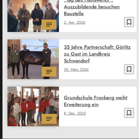
Auszubildende besuchen
Baustelle
bookmark_border
2. Apr. 2026
35 Jahre Partnerschaft: Görlitz
zu Gast im Landkreis
Schwandorf
bookmark_border
30. März 2026
Grundschule Fronberg weiht
Erweiterung ein
bookmark_border
8. Dez. 2025