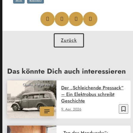
Zurück
Das könnte Dich auch interessieren
Quelle: Helga Weigl
Der „Schleichende Pressack“
– Ein Elektrobus schreibt
Geschichte
bookmark_border
9. Apr. 2026
„Tag des Handwerks“: