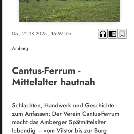
headphones
chrome_reader_mode
bookmark_border
Do., 21.08.2025
, 15:59 Uhr
Amberg
Cantus-Ferrum -
Mittelalter hautnah
Schlachten, Handwerk und Geschichte
zum Anfassen: Der Verein Cantus-Ferrum
macht das Amberger Spätmittelalter
lebendig – vom Vilstor bis zur Burg