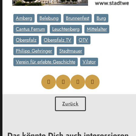
Amberg
Belebung
Brunnenfest
Burg
Cantus Ferrum
Leuchtenberg
Mittelalter
Oberpfalz
Oberpfalz TV
OTV
Philipp Gehringer
Stadtmauer
Verein für erlebte Geschichte
Vilstor
Zurück
Das könnte Dich auch interessieren