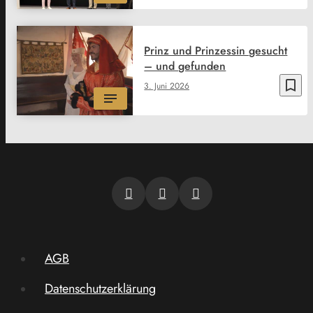
Prinz und Prinzessin gesucht
– und gefunden
bookmark_border
3. Juni 2026
AGB
Datenschutzerklärung