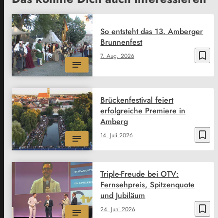
So entsteht das 13. Amberger
Brunnenfest
bookmark_border
7. Aug. 2026
Brückenfestival feiert
erfolgreiche Premiere in
Amberg
bookmark_border
14. Juli 2026
Triple-Freude bei OTV:
Fernsehpreis, Spitzenquote
und Jubiläum
bookmark_border
24. Juni 2026