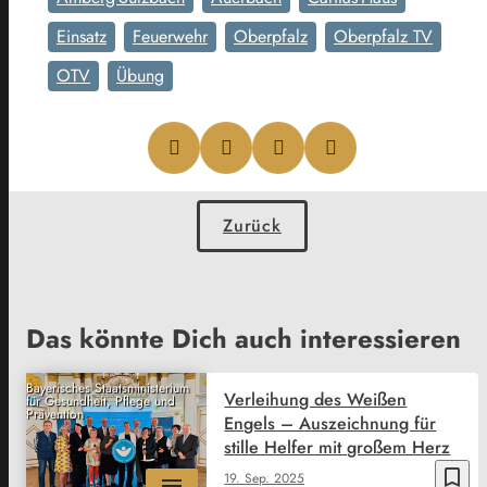
Einsatz
Feuerwehr
Oberpfalz
Oberpfalz TV
OTV
Übung
Zurück
Das könnte Dich auch interessieren
Bayerisches Staatsministerium
Verleihung des Weißen
für Gesundheit, Pflege und
Prävention
Engels – Auszeichnung für
stille Helfer mit großem Herz
bookmark_border
19. Sep. 2025