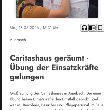
headphones
chrome_reader_mode
bookmark_border
Mo., 18.05.2026
, 15:31 Uhr
Auerbach
Caritashaus geräumt -
Übung der Einsatzkräfte
gelungen
Großräumung des Caritashauses in Auerbach. Bei einer
Übung haben Einsatzkräfte den Ernstfall geprobt. Ziel
war es, Bewohner, Besucher und Pflegepersonal im Falle