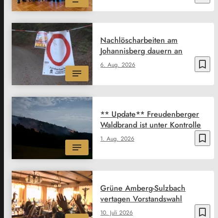
Nachlöscharbeiten am
Johannisberg dauern an
bookmark_border
6. Aug. 2026
** Update** Freudenberger
Waldbrand ist unter Kontrolle
bookmark_border
1. Aug. 2026
Grüne Amberg-Sulzbach
vertagen Vorstandswahl
bookmark_border
10. Juli 2026