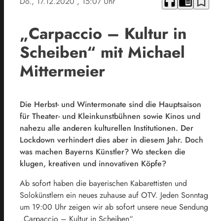
headphones
chrome_reader_mode
bookmark_border
Do., 17.12.2020
, 15:07 Uhr
„Carpaccio – Kultur in
Scheiben“ mit Michael
Mittermeier
Die Herbst- und Wintermonate sind die Hauptsaison
für Theater- und Kleinkunstbühnen sowie Kinos und
nahezu alle anderen kulturellen Institutionen. Der
Lockdown verhindert dies aber in diesem Jahr. Doch
was machen Bayerns Künstler? Wo stecken die
klugen, kreativen und innovativen Köpfe?
Ab sofort haben die bayerischen Kabarettisten und
Solokünstlern ein neues zuhause auf OTV. Jeden Sonntag
um 19:00 Uhr zeigen wir ab sofort unsere neue Sendung
„Carpaccio – Kultur in Scheiben“.