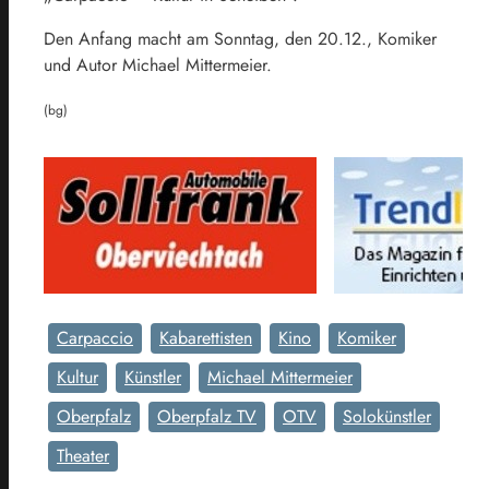
Den Anfang macht am Sonntag, den 20.12., Komiker
und Autor Michael Mittermeier.
(bg)
Carpaccio
Kabarettisten
Kino
Komiker
Kultur
Künstler
Michael Mittermeier
Oberpfalz
Oberpfalz TV
OTV
Solokünstler
Theater